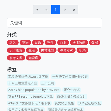
«
＜
1
＞
»
分类
默认
英语
日语
软件
商业
法律法规
数据
设计创意
生活
网站通知
教育考试
职场
参考文库
知识库
标签
工程绘图格子纸word版下载
一年级字帖买哪种比较好
十四五规划重点产业
上市公司
2017 China population by province
研究生考试
英文PPT resume template下载
自媒体图文模板设计
A3考试作文答题卡电子版下载
英文简历模板
预毕业证明模板
常用语文多音字整理列表
面试登记表怎么填写范本