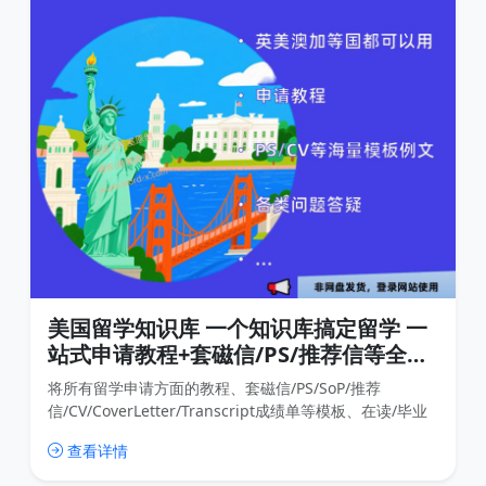
美国留学知识库 一个知识库搞定留学 一
站式申请教程+套磁信/PS/推荐信等全套
例文+各种模板证明
将所有留学申请方面的教程、套磁信/PS/SoP/推荐
信/CV/CoverLetter/Transcript成绩单等模板、在读/毕业
等各种证明和资源放到这个知识库里，这样我们可以随时
查看详情
更新内容，用户也可以随时查找内容，比传统的网盘分享
高效很多，也免去了很多不必要的下载