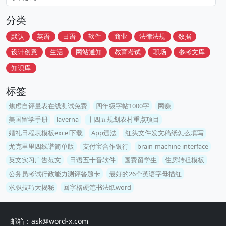
分类
默认
英语
日语
软件
商业
法律法规
数据
设计创意
生活
网站通知
教育考试
职场
参考文库
知识库
标签
焦虑自评量表在线测试免费
四年级字帖1000字
网赚
美国留学手册
laverna
十四五规划农村重点项目
婚礼日程表模板excel下载
App违法
红头文件发文稿纸怎么填写
尤克里里四线谱简单版
支付宝合作银行
brain-machine interface
英文实习广告范文
日语五十音软件
国费留学生
住房转租模板
公务员考试行政能力测评答题卡
最好的26个英语字母描红
求职技巧大揭秘
回字格硬笔书法纸word
邮箱：ask@word-x.com