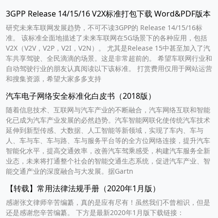
3GPP Release 14/15/16 V2X标准打包下载 Word&PDF版本
研究未来车联网发展趋势，不可不读3GPP的 Release 14/15/16标
准。 该标准全面地描述了未来车联网在5G场景下的各种应用，包括
V2X（V2V，V2P，V2I，V2N）。 尤其是Release 15中甚至加入了汽
车共享驾驶、全民滴滴的场景。这是非常超前的。 希望车联网行业和
自动驾驶行业的朋友认真阅读以下该标准。 打赏费用仅用于网站运营
和搜集资源，希望大家多多支持
汽车电子网络安全标准化白皮书（2018版）
随着信息技术、互联网与汽车产业的不断融合，汽车网络互联和智能
化已成为汽车产业发展的必然趋势。汽车智能网联化使传统汽车技术
延伸到新型传感、大数据、人工智能等新领域，实现了车内、车与
人、车与车、车与路、车与服务平台等的全方位网络连接，提升汽车
智能化水平，提高交通效率，改善汽车驾乘感受，构建汽车服务全新
业态，未来将打通整个社会的智能交通生态系统，促进汽车产业、智
能交通产业的深度融合与大发展。据Gartn
【转载】常用法律法规手册（2020年1月版）
感谢张文律师辛苦编纂，真的是应有尽有！虽然我们不曾相识，但是
还是感谢您辛苦编纂。 下方是最新2020年1月版下载链接：