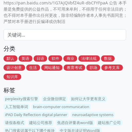
https://pan.baidu.com/s/1G7AJQVbfZ4uR-dbCFYFpaA 公告 本手
册是免费提供的公益作品，不可用来牟利，不得用于任何非法目的；
也不得对本手册作出任何更改，除非经编制作者本人事先书面同意；
严禁对本手册进行反编译或仿制活
分类
默认
英语
日语
软件
商业
法律法规
数据
设计创意
生活
网站通知
教育考试
职场
参考文库
知识库
标签
perplexity搜索引擎
企业微信绑定
如何让大学更有意义
人工智能单词
brain-computer communication
iPAD Daily Reflection digital planner
neuroadaptive systems
请假条格式
建站公司推荐
焦虑自评量表word版
建站推广公司
热门搜索词属于以下哪个板块
中文版在读证明Word版