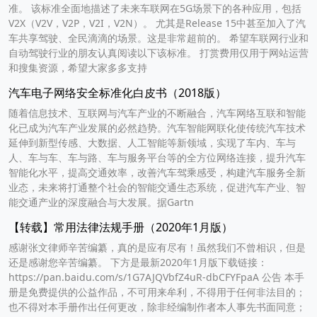
准。 该标准全面地描述了未来车联网在5G场景下的各种应用，包括
V2X（V2V，V2P，V2I，V2N）。 尤其是Release 15中甚至加入了汽
车共享驾驶、全民滴滴的场景。这是非常超前的。 希望车联网行业和
自动驾驶行业的朋友认真阅读以下该标准。 打赏费用仅用于网站运营
和搜集资源，希望大家多多支持
汽车电子网络安全标准化白皮书（2018版）
随着信息技术、互联网与汽车产业的不断融合，汽车网络互联和智能
化已成为汽车产业发展的必然趋势。汽车智能网联化使传统汽车技术
延伸到新型传感、大数据、人工智能等新领域，实现了车内、车与
人、车与车、车与路、车与服务平台等的全方位网络连接，提升汽车
智能化水平，提高交通效率，改善汽车驾乘感受，构建汽车服务全新
业态，未来将打通整个社会的智能交通生态系统，促进汽车产业、智
能交通产业的深度融合与大发展。据Gartn
【转载】常用法律法规手册（2020年1月版）
感谢张文律师辛苦编纂，真的是应有尽有！虽然我们不曾相识，但是
还是感谢您辛苦编纂。 下方是最新2020年1月版下载链接：
https://pan.baidu.com/s/1G7AJQVbfZ4uR-dbCFYFpaA 公告 本手
册是免费提供的公益作品，不可用来牟利，不得用于任何非法目的；
也不得对本手册作出任何更改，除非经编制作者本人事先书面同意；