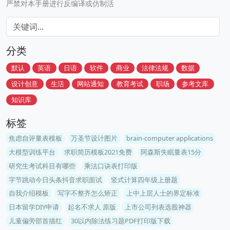
严禁对本手册进行反编译或仿制活
分类
默认
英语
日语
软件
商业
法律法规
数据
设计创意
生活
网站通知
教育考试
职场
参考文库
知识库
标签
焦虑自评量表模板
万圣节设计图片
brain-computer applications
大模型训练平台
求职简历模板2021免费
阿森斯失眠量表15分
研究生考试科目有哪些
乘法口诀表打印版
字节跳动今日头条抖音求职面试
竖式计算四年级上册题
自我介绍模板
写字不整齐怎么矫正
上中上层人士的界定标准
日本留学DIY申请
起名不求人 原版
上市公司列表选股神器
儿童偏旁部首描红
30以内除法练习题PDF打印版下载