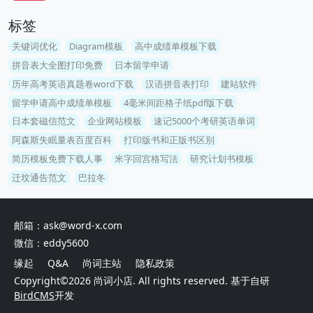
标签
关键词优化
Diagram模板
高中成绩单模板下载
拼音表大全图打印免费
日本留学申请
历年高考英语真题卷word下载
汉语拼音表打印
建站软件
留学申请高中成绩单模板
4毫米间距格子纸pdf版下载
日本套磁信范文
企业网站模板
速记5000个考研英语单词
阿森斯失眠量表百度百科
打印版书和正版书区别
简历模板免费下载人事
米字回宫格写法
研究计划书模板
迁坟通告范文
巴拉冬
邮箱：ask@word-x.com
微信：eddy5600
缘起
Q&A
尚词主站
隐私政策
Copyright©2026
尚词小店
. All rights reserved. 基于自研
BirdCMS
开发