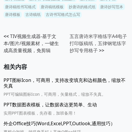
唐诗稿纸书写格式
唐诗稿纸模板
抄唐诗的格式纸
唐诗抄写范本
唐诗模板
古诗稿纸
古诗书写格式怎么写
<<
TIV视频生成器-基于文
五言唐诗米字格练字A4电子
本/图片/视频素材，一键生
打印版稿纸，五律钢笔练字
成高质量视频，免剪辑
抄写专用格子
>>
相关内容
PPT图标Icon，可商用，支持改变填充和边框颜色，缩放不
失真
PPT可编辑图标Icon，可商用，矢量格式，缩放不失真。
PPT数据图表模板，让数据表达更简单、生动
实用PPT图表模板，先存着，加班备用！
外企Office技巧(Word,Excel,PPT,Outlook,通用技巧）
要想少加班，就得身手好！高效Office技巧。