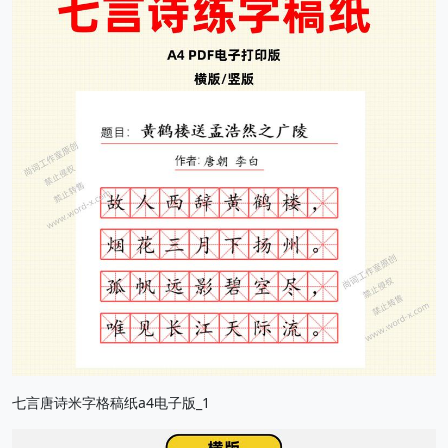
七言唐诗米字格稿纸a4电子版_1