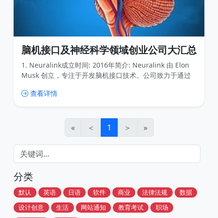
脑机接口及神经科学领域创业公司大汇总
1. Neuralink成立时间: 2016年简介: Neuralink 由 Elon
Musk 创立，专注于开发脑机接口技术。公司致力于通过
植入式设备实现人脑与计算机的直接通信，目标是帮助治
查看详情
疗神经系统疾病，并最终实现人类与人工智能的融合。最
新进展: 2023年，Neuralink 获得了 FDA 的批准，开始进
行首次人体临床试验。2. Synchron成立时间: 2016年简
«
＜
1
＞
»
分类
默认
英语
日语
软件
商业
法律法规
数据
设计创意
生活
网站通知
教育考试
职场