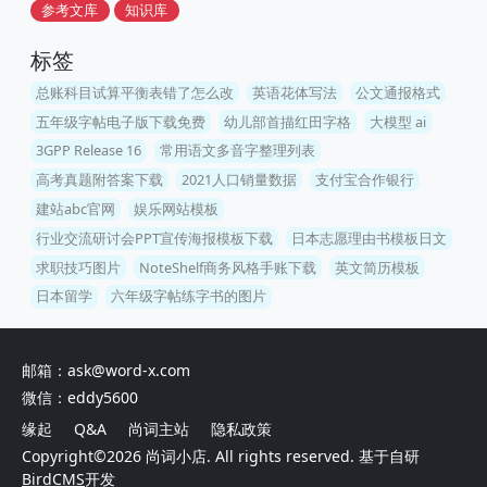
参考文库
知识库
标签
总账科目试算平衡表错了怎么改
英语花体写法
公文通报格式
五年级字帖电子版下载免费
幼儿部首描红田字格
大模型 ai
3GPP Release 16
常用语文多音字整理列表
高考真题附答案下载
2021人口销量数据
支付宝合作银行
建站abc官网
娱乐网站模板
行业交流研讨会PPT宣传海报模板下载
日本志愿理由书模板日文
求职技巧图片
NoteShelf商务风格手账下载
英文简历模板
日本留学
六年级字帖练字书的图片
邮箱：ask@word-x.com
微信：eddy5600
缘起
Q&A
尚词主站
隐私政策
Copyright©2026
尚词小店
. All rights reserved. 基于自研
BirdCMS
开发