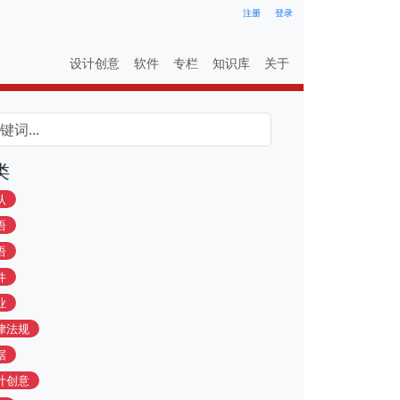
注册
登录
设计创意
软件
专栏
知识库
关于
类
认
语
语
件
业
律法规
据
计创意