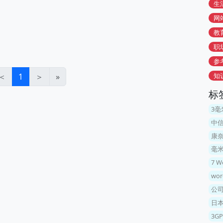
生
网
教
职
参
＜
1
＞
»
知
标
3
中
康
毫米
7 W
wo
公司
日
3GP