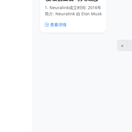
1. Neuralink成立时间: 2016年
简介: Neuralink 由 Elon Musk
创立，专注于开发脑机接口技
查看详情
术。公司致力于通过植入式设
备实现人脑与计算机的直接通
信，目标是帮助治疗神经系统
疾病，并最终实现人类与人工
«
智能的融合。最新进展: 2023
年，Neuralink 获得了 FDA 的
批准，开始进行首次人体临床
试验。2. Synchron成立时间:
2016年简