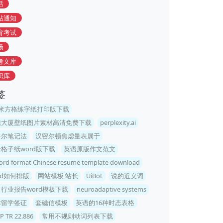
活
站通知
育考试
场
考文库
识库
签
毫米方格练字纸打印版下载
信大厦壁纸图片素材高清免费下载
perplexity.ai
奈尔笔记法
汉密尔顿焦虑量表属于
格子纸word版下载
英语原版作文范文
ord format Chinese resume template download
rd如何排版
网站模板 站长
UiBot
说的近义词
行业报告word模板下载
neuroadaptive systems
本留学签证
套磁信模板
英语的16种时态表格
P TR 22.886
常用不规则动词列表下载