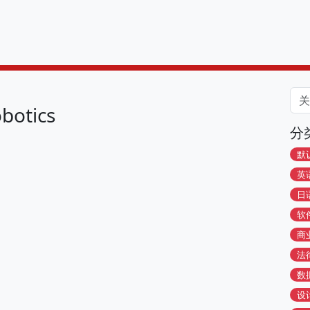
botics
分
默
英
日
软
商
法
数
设