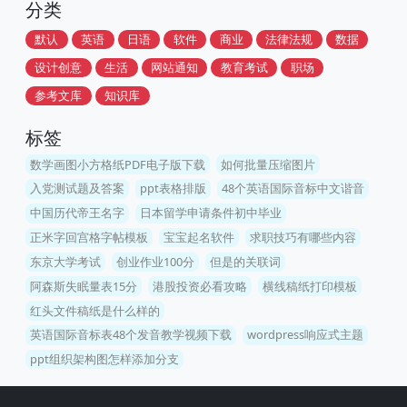
分类
默认
英语
日语
软件
商业
法律法规
数据
设计创意
生活
网站通知
教育考试
职场
参考文库
知识库
标签
数学画图小方格纸PDF电子版下载
如何批量压缩图片
入党测试题及答案
ppt表格排版
48个英语国际音标中文谐音
中国历代帝王名字
日本留学申请条件初中毕业
正米字回宫格字帖模板
宝宝起名软件
求职技巧有哪些内容
东京大学考试
创业作业100分
但是的关联词
阿森斯失眠量表15分
港股投资必看攻略
横线稿纸打印模板
红头文件稿纸是什么样的
英语国际音标表48个发音教学视频下载
wordpress响应式主题
ppt组织架构图怎样添加分支