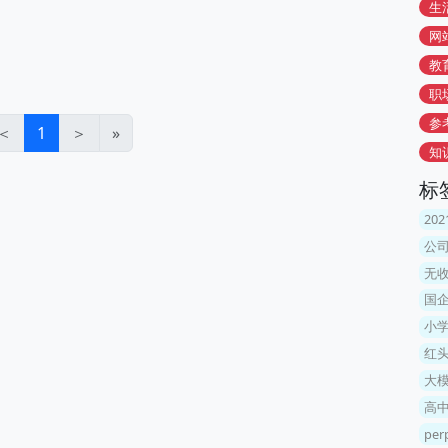
生
网
教
职
参
＜
1
＞
»
知
标
20
公
无
国
小
红
大
高
perp