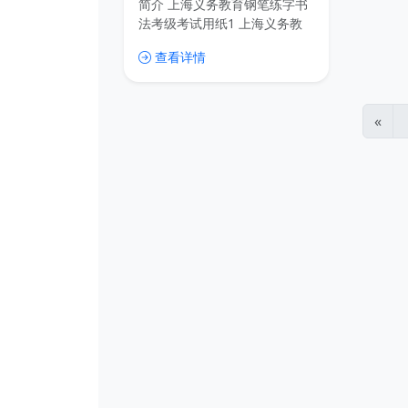
简介 上海义务教育钢笔练字书
九年义务练字字帖
法考级考试用纸1 上海义务教
育钢笔练字书法考级考试用纸2
查看详情
下载链接
«