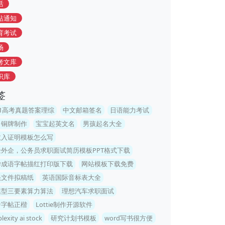
活
站通知
育考试
场
考文库
识库
签
21高考真题答案理综
中文邮箱签名
日语能力考试
司铜牌制作
宝宝起英文名
男孩起名大全
收入证明模板怎么写
企外企，公务员求职面试简历模板PPT格式下载
学成语字帖描红打印版下载
网站模板下载免费
头文件拟稿纸
英语国际音标表大全
模型三要素算力算法
理想汽车求职面试
中字帖正楷
Lottie制作开源软件
lexity ai stock
研究计划书模板
word写书很方便