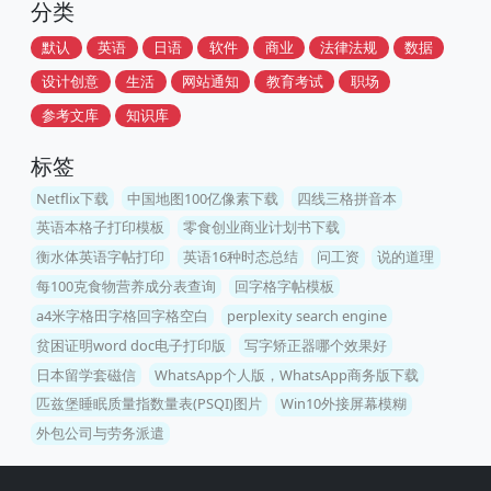
分类
默认
英语
日语
软件
商业
法律法规
数据
设计创意
生活
网站通知
教育考试
职场
参考文库
知识库
标签
Netflix下载
中国地图100亿像素下载
四线三格拼音本
英语本格子打印模板
零食创业商业计划书下载
衡水体英语字帖打印
英语16种时态总结
问工资
说的道理
每100克食物营养成分表查询
回字格字帖模板
a4米字格田字格回字格空白
perplexity search engine
贫困证明word doc电子打印版
写字矫正器哪个效果好
日本留学套磁信
WhatsApp个人版，WhatsApp商务版下载
匹兹堡睡眠质量指数量表(PSQI)图片
Win10外接屏幕模糊
外包公司与劳务派遣