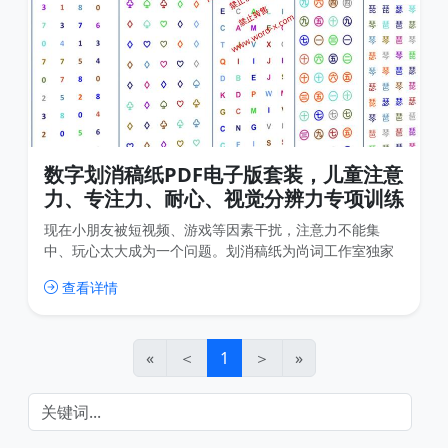
数字划消稿纸PDF电子版套装，儿童注意
力、专注力、耐心、视觉分辨力专项训练
现在小朋友被短视频、游戏等因素干扰，注意力不能集
中、玩心太大成为一个问题。划消稿纸为尚词工作室独家
设计，旨在提高儿童的专注力、分辨能力、刺激大脑发
查看详情
育、提高大脑的灵活性。文件为PDF版本，虽然可以在
iPAD上用，但是建议打印出来使用，可以减少儿童使用电
子设备的时间，保护视力。
«
＜
1
＞
»