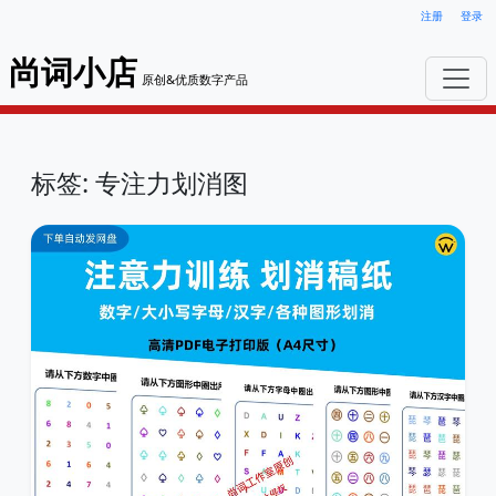
注册
登录
尚词小店
原创&优质数字产品
标签: 专注力划消图