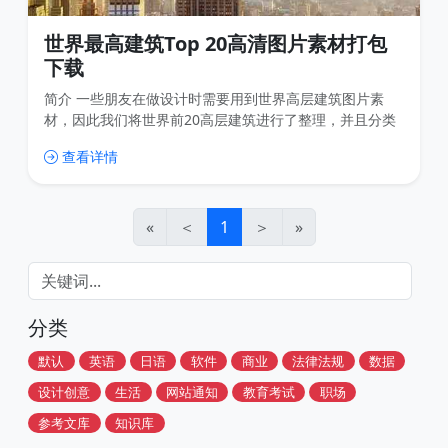
世界最高建筑Top 20高清图片素材打包
下载
简介 一些朋友在做设计时需要用到世界高层建筑图片素
材，因此我们将世界前20高层建筑进行了整理，并且分类
打包好。 图片都是高清的，1080P以上的。 希望可以帮助
查看详情
大家节省一些时间。 世界最高建筑Top 20 1 哈利法塔 迪
拜 2010 828 m / 2,717 ft 2 上海中心大厦 上海 2015 632
m /
«
＜
1
＞
»
分类
默认
英语
日语
软件
商业
法律法规
数据
设计创意
生活
网站通知
教育考试
职场
参考文库
知识库