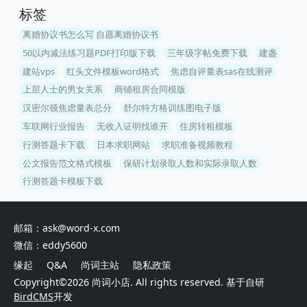
标签
离婚协议书怎么写 自愿离婚协议书
50以内减法练习题PDF打印版下载
三年级字帖免费下载
建盏
建站vps
红头文件模板word格式
焦虑自评量表sas在线测评
上层人士的男女关系
商铺租房合同模版
汉密尔顿焦虑量表总分
舒尔特方格训练图电子版
车联网行业报告
无收入证明找谁开
住房转租模板
行测答题卡下载
日本求职网站
求职准备视频教程
公文报告范文格式模板
保研计划录取人数和实际录取人数
行测答题卡模板下载
邮箱：ask@word-x.com
微信：eddy5600
缘起
Q&A
尚词主站
隐私政策
Copyright©2026
尚词小店
. All rights reserved. 基于自研
BirdCMS
开发