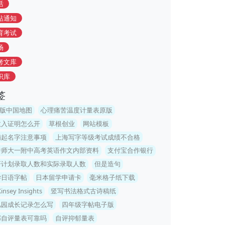
活
站通知
育考试
场
考文库
识库
签
T版中国地图
心理痛苦温度计量表原版
收入证明怎么开
草根创业
网站模板
铺起名字注意事项
上海写字等级考试成绩不合格
中师大一附中高考英语作文内部资料
支付宝合作银行
研计划录取人数和实际录取人数
但是造句
学日语字帖
日本留学申请卡
毫米格子纸下载
insey Insights
竖写书法格式古诗稿纸
儿园成长记录怎么写
四年级字帖电子版
郁自评量表可靠吗
自评抑郁量表