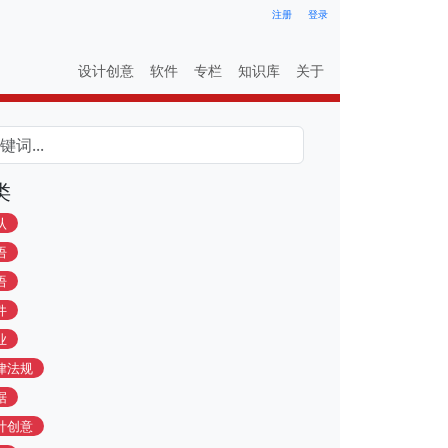
注册
登录
设计创意
软件
专栏
知识库
关于
类
认
语
语
件
业
律法规
据
计创意