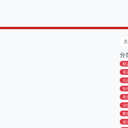
分
默
英
日
软
商
法
数
设