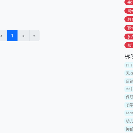
生
网
教
职
＜
1
＞
»
参
知
标
PP
无
店
华
保
初
McK
幼
抑