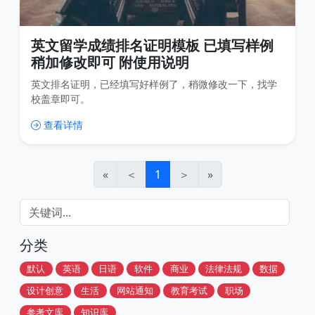
英文留学成绩排名证明模板 已填写样例
稍加修改即可 附使用说明
英文排名证明，已经填写好样例了，稍微修改一下，找学
校盖章即可。
查看详情
«
＜
1
＞
»
分类
默认
英语
日语
软件
商业
法律法规
数据
设计创意
生活
网站通知
教育考试
职场
参考文库
知识库