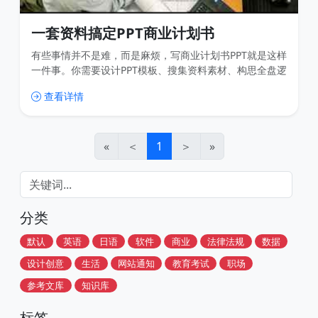
一套资料搞定PPT商业计划书
有些事情并不是难，而是麻烦，写商业计划书PPT就是这样
一件事。你需要设计PPT模板、搜集资料素材、构思全盘逻
辑、高质量呈现数据…… 为了让大家更轻松地做商业计划
查看详情
书，PPT，我们整理了一套资料，资料包括： 商业计划书
提纲思维导图：商业计划书里要写什么，一目了然 尚词独
家PPT资源大全导航：汇聚高质量免费资源 整体模板：确
定商业计划书的设计风格 分析工具模板：SWOT
«
＜
1
＞
»
分类
默认
英语
日语
软件
商业
法律法规
数据
设计创意
生活
网站通知
教育考试
职场
参考文库
知识库
标签