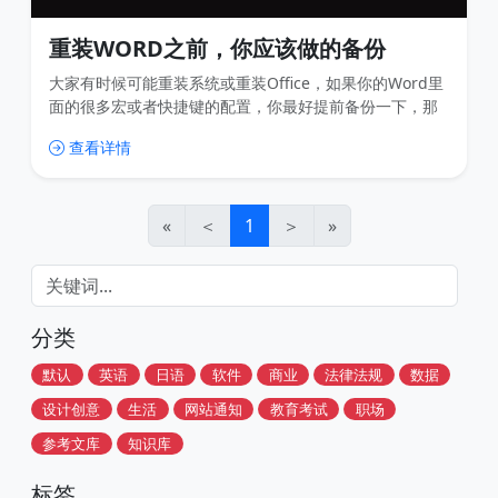
重装WORD之前，你应该做的备份
大家有时候可能重装系统或重装Office，如果你的Word里
面的很多宏或者快捷键的配置，你最好提前备份一下，那
么具体应该怎么备份呢？ 备份快捷键及模板（dot） Word
查看详情
里的模板和快捷键一般放在Normal.dotm里，这个文件的
位置在
C:\Users\%username%\AppData\Roaming\Microsoft\
Templates。直接复制这个链接就可以了。MAC系统
«
＜
1
＞
»
分类
默认
英语
日语
软件
商业
法律法规
数据
设计创意
生活
网站通知
教育考试
职场
参考文库
知识库
标签