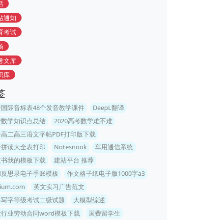
活
站通知
育考试
场
考文库
识库
签
语国际音标表48个发音教学课件
DeepL翻译
学数学知识点总结
2020高考数学难不难
一高二高三语文字帖PDF打印版下载
音拼读大全表打印
Notesnook
车用通信系统
皮书我的模板下载
建站平台 推荐
ad反思录电子手账模板
作文格子纸电子版1000字a3
ium.com
英文实习广告范文
海写字等级考试二级试题
大模型综述
行业劳动合同word模板下载
国费留学生