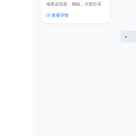
地表达信息，例如，大部分买
家都无法根据图片看出面料的
查看详情
弹性和厚度。所以，高质量的
文案很重要。 高质量的的标题
文案可以获得更多免费的自然
流量， 高质量的主图文案可以
«
吸引更多买家，提高转化率，
而高质量的详情页文案则可以
将更多信息传递给买家，减少
基础性问题的提问量，降低客
服的成本。 但是大部分女装网
店中小卖家由于忙于上下架和
日常的运营管理并没有太多时
间去