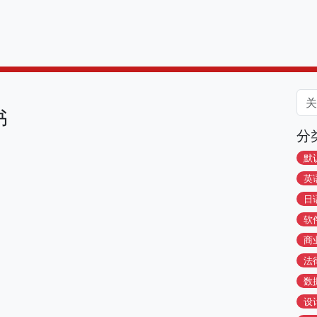
书
分
默
英
日
软
商
法
数
设