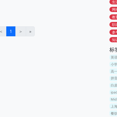
生
网
教
职
＜
1
＞
»
参
知
标
英
小
高
拼
白
ip
Mid
上
餐饮