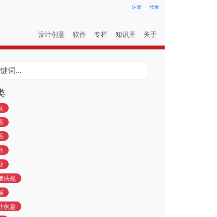
注册
登录
设计创意
软件
专栏
知识库
关于
类
认
语
语
件
业
律法规
据
计创意