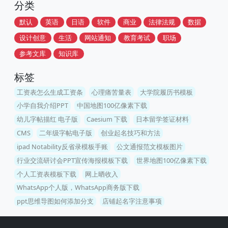
分类
默认
英语
日语
软件
商业
法律法规
数据
设计创意
生活
网站通知
教育考试
职场
参考文库
知识库
标签
工资表怎么生成工资条
心理痛苦量表
大学院履历书模板
小学自我介绍PPT
中国地图100亿像素下载
幼儿字帖描红 电子版
Caesium 下载
日本留学签证材料
CMS
二年级字帖电子版
创业起名技巧和方法
ipad Notability反省录模板手账
公文通报范文模板图片
行业交流研讨会PPT宣传海报模板下载
世界地图100亿像素下载
个人工资表模板下载
网上晒收入
WhatsApp个人版，WhatsApp商务版下载
ppt思维导图如何添加分支
店铺起名字注意事项