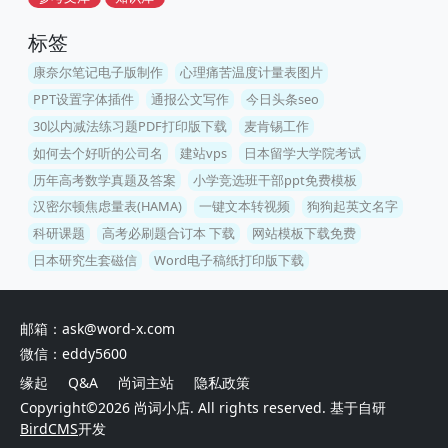
标签
康奈尔笔记电子版制作
心理痛苦温度计量表图片
PPT设置字体插件
通报公文写作
今日头条seo
30以内减法练习题PDF打印版下载
麦肯锡工作
如何去个好听的公司名
建站vps
日本留学大学院考试
历年高考数学真题及答案
小学竞选班干部ppt免费模板
汉密尔顿焦虑量表(HAMA)
一键文本转视频
狗狗起英文名字
科研课题
高考必刷题合订本 下载
网站模板下载免费
日本研究生套磁信
Word电子稿纸打印版下载
邮箱：ask@word-x.com
微信：eddy5600
缘起
Q&A
尚词主站
隐私政策
Copyright©2026
尚词小店
. All rights reserved. 基于自研
BirdCMS
开发