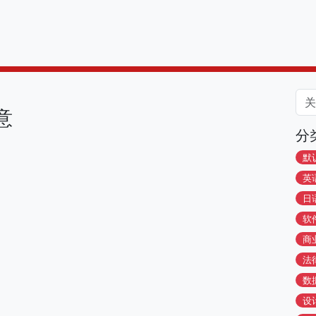
意
分
默
英
日
软
商
法
数
设