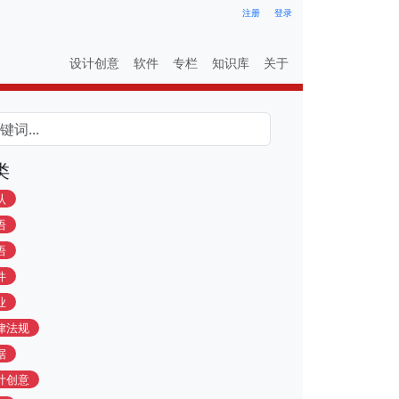
注册
登录
设计创意
软件
专栏
知识库
关于
类
认
语
语
件
业
律法规
据
计创意