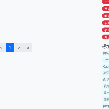
生
网
教
职
参
知
标
＜
1
＞
»
RP
Ti
Ca
英语
面
最
日
说
per