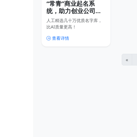
“常青”商业起名系
统，助力创业公司、
开店、商标起名
人工精选几十万优质名字库，
比AI质量更高！
查看详情
«