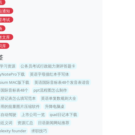
活
站通知
育考试
场
考文库
识库
签
A学习资源
公务员考试行政能力测评答题卡
myNotePro下载
英语字母描红本手写体
esium MAC版下载
英语国际音标表48个发音表谐音
国际音标表48个
ppt流程图怎么制作
试登记表怎么填写范本
英语单复数规则大全
好用的批量图片压缩软件
升降电脑桌
本自动驾驶
上市公司一览
ipad日记本下载
的近义词
资源汇总
日语新闻网站推荐
plexity founder
求职技巧