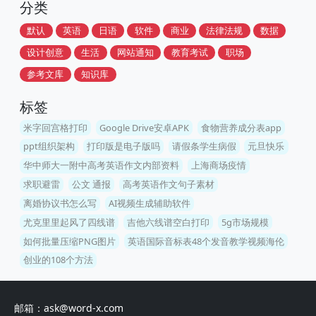
分类
默认
英语
日语
软件
商业
法律法规
数据
设计创意
生活
网站通知
教育考试
职场
参考文库
知识库
标签
米字回宫格打印
Google Drive安卓APK
食物营养成分表app
ppt组织架构
打印版是电子版吗
请假条学生病假
元旦快乐
华中师大一附中高考英语作文内部资料
上海商场疫情
求职避雷
公文 通报
高考英语作文句子素材
离婚协议书怎么写
AI视频生成辅助软件
尤克里里起风了四线谱
吉他六线谱空白打印
5g市场规模
如何批量压缩PNG图片
英语国际音标表48个发音教学视频海伦
创业的108个方法
邮箱：ask@word-x.com