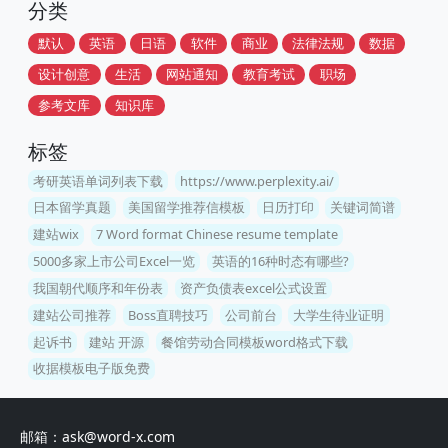
分类
默认
英语
日语
软件
商业
法律法规
数据
设计创意
生活
网站通知
教育考试
职场
参考文库
知识库
标签
考研英语单词列表下载
https://www.perplexity.ai/
日本留学真题
美国留学推荐信模板
日历打印
关键词简谱
建站wix
7 Word format Chinese resume template
5000多家上市公司Excel一览
英语的16种时态有哪些?
我国朝代顺序和年份表
资产负债表excel公式设置
建站公司推荐
Boss直聘技巧
公司前台
大学生待业证明
起诉书
建站 开源
餐馆劳动合同模板word格式下载
收据模板电子版免费
邮箱：ask@word-x.com