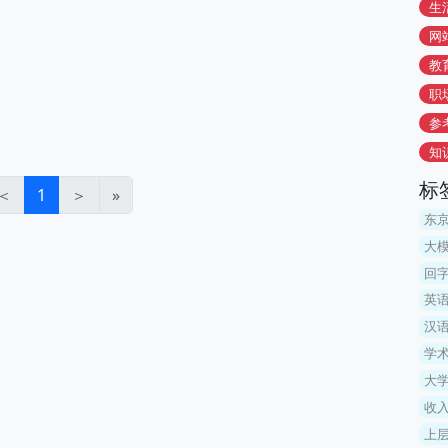
生
网
教
职
参
知
标
＜
1
＞
»
东
大模
回
英
汉
学术
大
收入
上