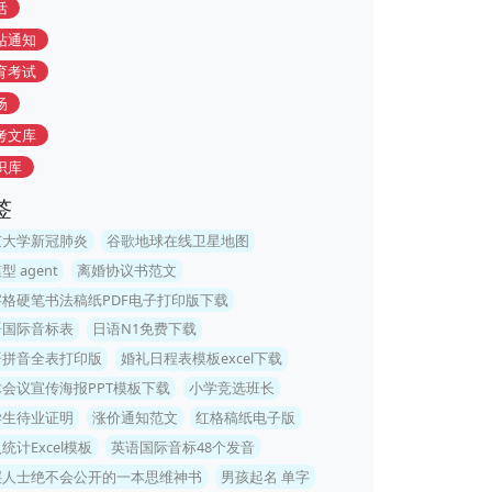
活
站通知
育考试
场
考文库
识库
签
京大学新冠肺炎
谷歌地球在线卫星地图
型 agent
离婚协议书范文
字格硬笔书法稿纸PDF电子打印版下载
语国际音标表
日语N1免费下载
语拼音全表打印版
婚礼日程表模板excel下载
会议宣传海报PPT模板下载
小学竞选班长
学生待业证明
涨价通知范文
红格稿纸电子版
统计Excel模板
英语国际音标48个发音
层人士绝不会公开的一本思维神书
男孩起名 单字