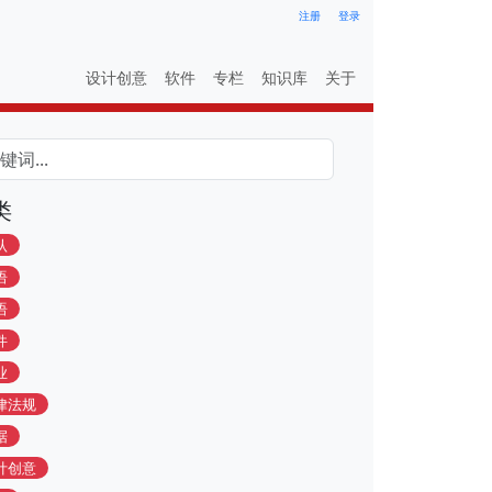
注册
登录
设计创意
软件
专栏
知识库
关于
类
认
语
语
件
业
律法规
据
计创意