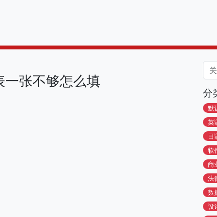
表一张不够怎么填
分
默
英
日
软
商
法
数
设