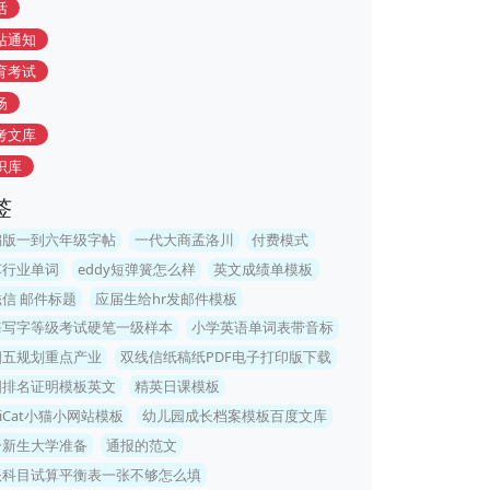
活
站通知
育考试
场
考文库
识库
签
编版一到六年级字帖
一代大商孟洛川
付费模式
车行业单词
eddy短弹簧怎么样
英文成绩单模板
信 邮件标题
应届生给hr发邮件模板
海写字等级考试硬笔一级样本
小学英语单词表带音标
四五规划重点产业
双线信纸稿纸PDF电子打印版下载
国排名证明模板英文
精英日课模板
niCat小猫小网站模板
幼儿园成长档案模板百度文库
一新生大学准备
通报的范文
账科目试算平衡表一张不够怎么填