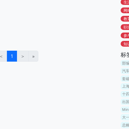
生
网
教
职
参
知
标
＜
1
＞
»
部
汽
套磁
上
十
出
Mi
大
总