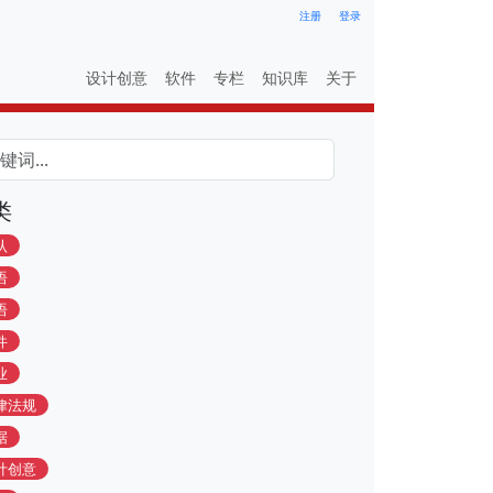
注册
登录
设计创意
软件
专栏
知识库
关于
类
认
语
语
件
业
律法规
据
计创意