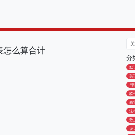
表怎么算合计
分
默
英
日
软
商
法
数
设