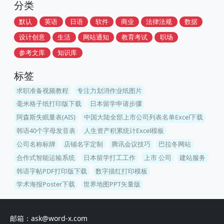
分类
默认
英语
日语
软件
商业
法律法规
数据
设计创意
生活
网站通知
教育考试
职场
参考文库
知识库
标签
求职准备视频教程
专注力划消作业纸图片
毫米格子纸打印版下载
日本留学申请步骤
阿森斯失眠量表(AIS)
中国大陆全部上市公司列表名单Excel下载
韩语40个字母发音表
人生资产积累统计Excel模板
公司名称标牌
店铺名字定制
腾讯会议技巧
巴拉冬网站
合作式智能运输系统
日本留学打工工作
上市 公司
建站服务
韩语字帖PDF打印版下载
数字描红打印模板
学术海报Poster下载
世界地图PPT矢量版
邮箱：ask@word-x.com