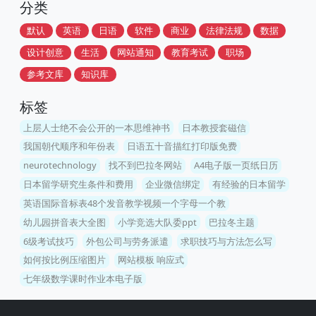
分类
默认
英语
日语
软件
商业
法律法规
数据
设计创意
生活
网站通知
教育考试
职场
参考文库
知识库
标签
上层人士绝不会公开的一本思维神书
日本教授套磁信
我国朝代顺序和年份表
日语五十音描红打印版免费
neurotechnology
找不到巴拉冬网站
A4电子版一页纸日历
日本留学研究生条件和费用
企业微信绑定
有经验的日本留学
英语国际音标表48个发音教学视频一个字母一个教
幼儿园拼音表大全图
小学竞选大队委ppt
巴拉冬主题
6级考试技巧
外包公司与劳务派遣
求职技巧与方法怎么写
如何按比例压缩图片
网站模板 响应式
七年级数学课时作业本电子版