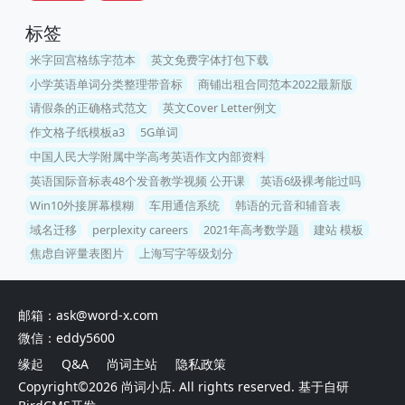
标签
米字回宫格练字范本
英文免费字体打包下载
小学英语单词分类整理带音标
商铺出租合同范本2022最新版
请假条的正确格式范文
英文Cover Letter例文
作文格子纸模板a3
5G单词
中国人民大学附属中学高考英语作文内部资料
英语国际音标表48个发音教学视频 公开课
英语6级裸考能过吗
Win10外接屏幕模糊
车用通信系统
韩语的元音和辅音表
域名迁移
perplexity careers
2021年高考数学题
建站 模板
焦虑自评量表图片
上海写字等级划分
邮箱：ask@word-x.com
微信：eddy5600
缘起
Q&A
尚词主站
隐私政策
Copyright©2026
尚词小店
. All rights reserved. 基于自研