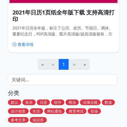
2021年日历1页纸全年版下载 支持高清打
印
2021年日历全年版，标注了公历、农历、节假日、调休、
重要纪念日，PDF高清版、图片高清版/超高清版都有，方
便打印！
查看详情
«
＜
1
＞
»
分类
默认
英语
日语
软件
商业
法律法规
数据
设计创意
生活
网站通知
教育考试
职场
参考文库
知识库