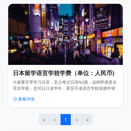
体の歪みとズレ 身体变
日本留学语言学校学费（单位：人民币)
大家要尽早学习日语，至少考过日语N2级，这样即便是去
语言学校，也可以只读半年，甚至不读语言学校直接申请
参加入学考试。既可以省下一些时间，又可以省下一部分
查看详情
费用，何乐而不为？
«
＜
1
＞
»