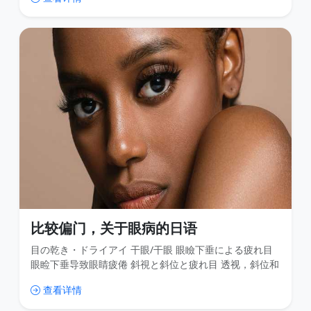
比较偏门，关于眼病的日语
目の乾き・ドライアイ 干眼/干眼 眼瞼下垂による疲れ目
眼睑下垂导致眼睛疲倦 斜視と斜位と疲れ目 透视，斜位和
疲倦的眼睛 体質・遺伝的なもの 体质/遗传 VDTストレス
查看详情
と疲れ目 VDT压力和眼睛疲劳 体の冷えと疲れ目 眼睛又冷
又累 目の老化・老眼の関係 眼睛衰老与老眼之间的关系