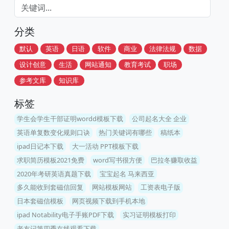
分类
默认
英语
日语
软件
商业
法律法规
数据
设计创意
生活
网站通知
教育考试
职场
参考文库
知识库
标签
学生会学生干部证明wordd模板下载
公司起名大全 企业
英语单复数变化规则口诀
热门关键词有哪些
稿纸本
ipad日记本下载
大一活动 PPT模板下载
求职简历模板2021免费
word写书很方便
巴拉冬赚取收益
2020年考研英语真题下载
宝宝起名 马来西亚
多久能收到套磁信回复
网站模板网站
工资表电子版
日本套磁信模板
网页视频下载到手机本地
ipad Notability电子手账PDF下载
实习证明模板打印
老友记第四季在线观看下载