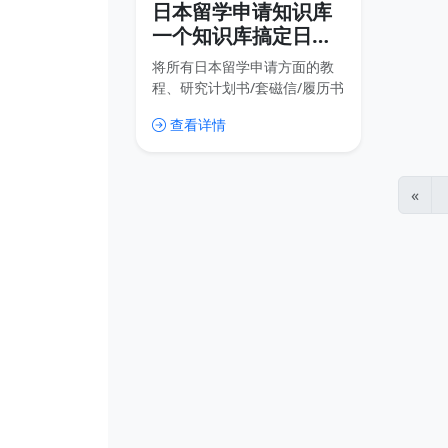
日本留学申请知识库
一个知识库搞定日本
留学
将所有日本留学申请方面的教
程、研究计划书/套磁信/履历书
等模板和资源都放到这个知识
查看详情
库里，这样我们可以随时更新
内容，用户也可以随时查找内
容，比传统的网盘分享高效很
多，也免去了很多不必要的下
«
载。