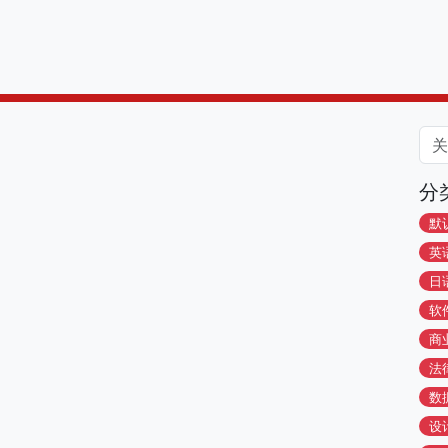
分
默
英
日
软
商
法
数
设