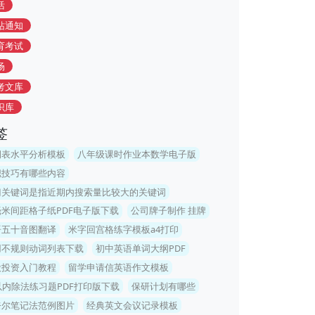
活
站通知
育考试
场
考文库
识库
签
润表水平分析模板
八年级课时作业本数学电子版
职技巧有哪些内容
门关键词是指近期内搜索量比较大的关键词
毫米间距格子纸PDF电子版下载
公司牌子制作 挂牌
语五十音图翻译
米字回宫格练字模板a4打印
用不规则动词列表下载
初中英语单词大纲PDF
股投资入门教程
留学申请信英语作文模板
以内除法练习题PDF打印版下载
保研计划有哪些
奈尔笔记法范例图片
经典英文会议记录模板