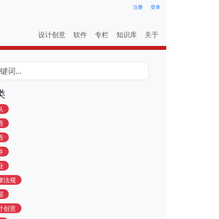
注册
登录
设计创意
软件
专栏
知识库
关于
类
认
语
语
件
业
律法规
据
计创意