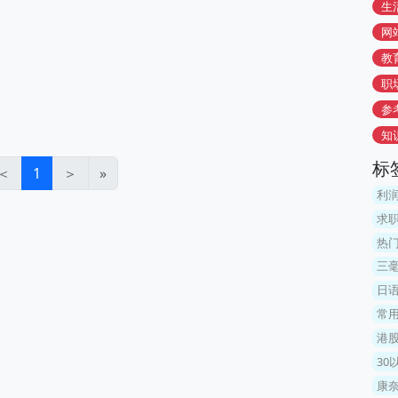
生
网
教
职
参
知
标
＜
1
＞
»
利
求
热
三
日
常
港
30
康