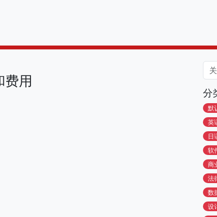
和费用
分
默
英
日
软
商
法
数
设