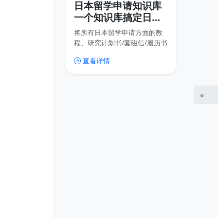
日本留学申请知识库
一个知识库搞定日本
留学
将所有日本留学申请方面的教
程、研究计划书/套磁信/履历书
等模板和资源都放到这个知识
查看详情
库里，这样我们可以随时更新
内容，用户也可以随时查找内
容，比传统的网盘分享高效很
多，也免去了很多不必要的下
«
载。