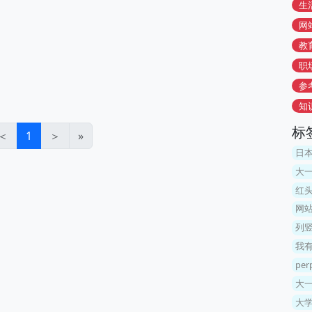
生
网
教
职
参
知
标
＜
1
＞
»
日
大一
红头
网
列竖
我
per
大
大学