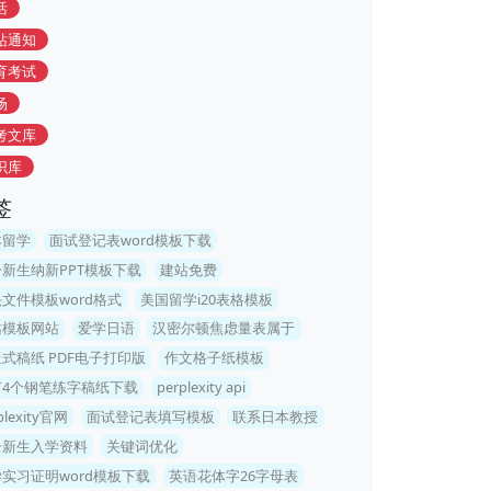
活
站通知
育考试
场
考文库
识库
签
本留学
面试登记表word模板下载
新生纳新PPT模板下载
建站免费
文件模板word格式
美国留学i20表格模板
站模板网站
爱学日语
汉密尔顿焦虑量表属于
式稿纸 PDF电子打印版
作文格子纸模板
有4个钢笔练字稿纸下载
perplexity api
plexity官网
面试登记表填写模板
联系日本教授
一新生入学资料
关键词优化
实习证明word模板下载
英语花体字26字母表