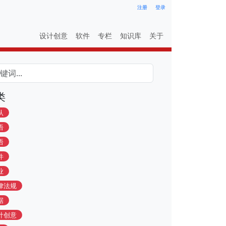
注册
登录
设计创意
软件
专栏
知识库
关于
类
认
语
语
件
业
律法规
据
计创意