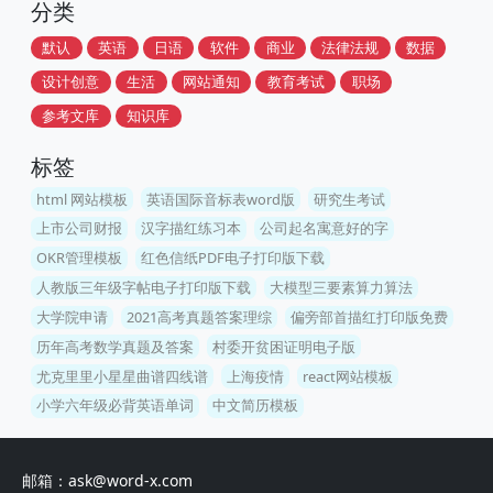
分类
默认
英语
日语
软件
商业
法律法规
数据
设计创意
生活
网站通知
教育考试
职场
参考文库
知识库
标签
html 网站模板
英语国际音标表word版
研究生考试
上市公司财报
汉字描红练习本
公司起名寓意好的字
OKR管理模板
红色信纸PDF电子打印版下载
人教版三年级字帖电子打印版下载
大模型三要素算力算法
大学院申请
2021高考真题答案理综
偏旁部首描红打印版免费
历年高考数学真题及答案
村委开贫困证明电子版
尤克里里小星星曲谱四线谱
上海疫情
react网站模板
小学六年级必背英语单词
中文简历模板
邮箱：ask@word-x.com