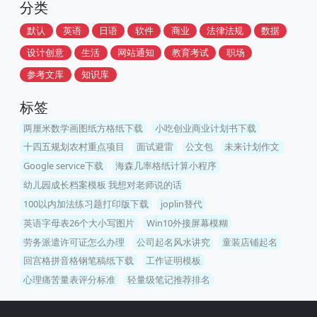
分类
默认
英语
日语
软件
商业
法律法规
数据
设计创意
生活
网站通知
教育考试
职场
参考文库
知识库
标签
两厘米数学画图纸方格纸下载
小吃创业商业计划书下载
十四五规划农村重点项目
面试避雷
公文包
未来计划作文
Google service下载
海森几率格纸计算小程序
幼儿园成长档案模板 我想对老师说的话
100以内加法练习题打印版下载
joplin替代
英语字母表26个大小写图片
Win10外接屏幕模糊
劳务派遣许可证怎么办理
公司起名风水讲究
童装店铺起名
回宫格拼音格钢笔稿纸下载
工作证明模板
心理痛苦量表评分标准
轻量级笔记推荐排名