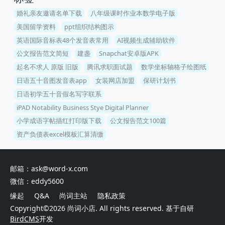
婚礼亲友邀请名单下载
八年级课时作业本数学电子版
美国留学资料
ppt组织结构图示
英语国际音标表48个发音表常用
AI视频生成辅助软件
公文报告范文简短
建盏
Snapchat安卓版APK
起名不求人 原版 旧版
腾讯求职面试题
数学坐标轴格子绘图纸
日语五十音图发音表app
女装网店加盟
保研计划书
日语初学五十音假名写字联系
iPAD Notability Business Stye Digital Planner
小学成语字帖描红打印版下载
公文报告范文100篇
资产负债表excel模板汇算清缴
邮箱：ask@word-x.com
微信：eddy5600
缘起
Q&A
尚词主站
隐私政策
Copyright©2026
尚词小店
. All rights reserved. 基于自研
BirdCMS
开发