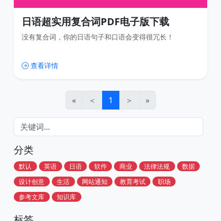
日语超实用复合词PDF电子版下载
没有复合词，你的日语句子和口语会变得很冗长！
查看详情
«
＜
1
＞
»
分类
默认
英语
日语
软件
商业
法律法规
数据
设计创意
生活
网站通知
教育考试
职场
参考文库
知识库
标签