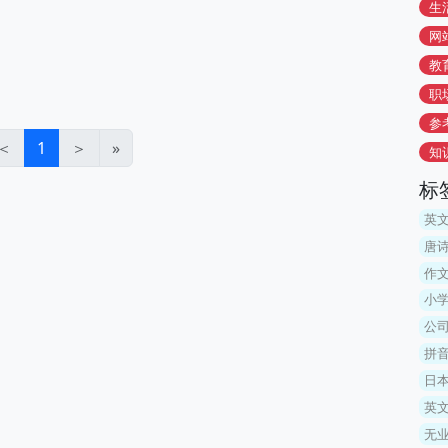
生
网
教
职
参
＜
1
＞
»
知
标
英
唐
作文
小
公
拼音
日
英
无