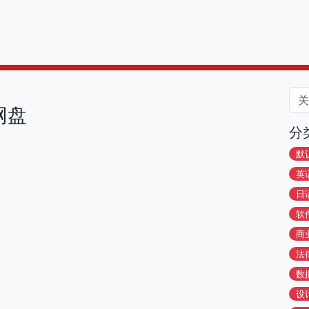
网盘
分
默
英
日
软
商
法
数
设