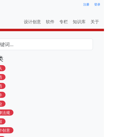
注册
登录
设计创意
软件
专栏
知识库
关于
类
认
语
语
件
业
律法规
据
计创意