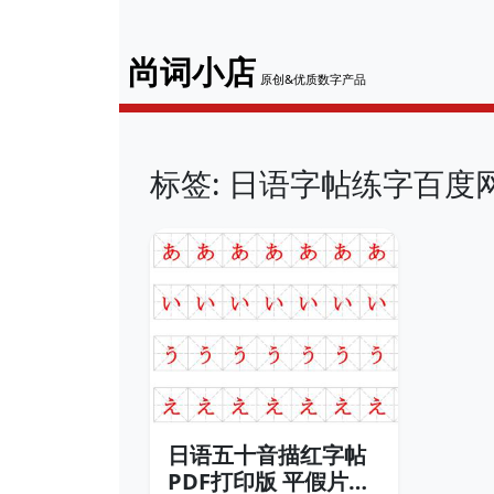
尚词小店
原创&优质数字产品
标签: 日语字帖练字百度
日语五十音描红字帖
PDF打印版 平假片假