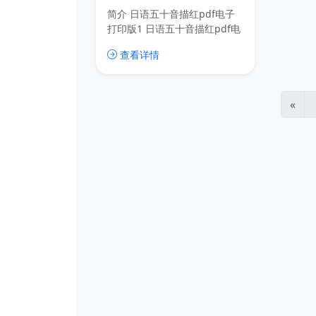
名 日语初学入门练习
简介 日语五十音描红pdf电子
稿纸
打印版1 日语五十音描红pdf电
子打印版2 日语五十音描红pdf
查看详情
电子打印版3 日语五十音描红
pdf电子打印版4 下载链接
«