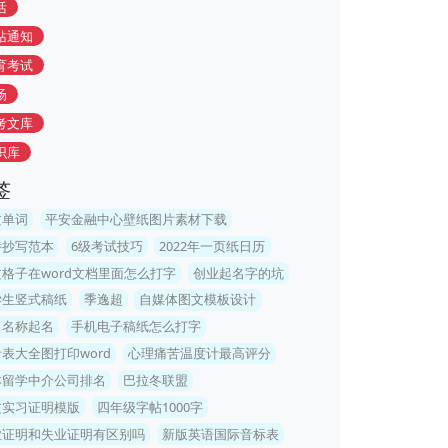
活
站通知
育考试
场
考文库
识库
签
文单词
平安金融中心壁纸图片素材下载
诗抄写范本
6级考试技巧
2022年一页纸日历
格子在word文档里面怎么打字
创业起名字的坑
学生竖式稿纸
季逸超
自媒体图文模板设计
司名称起名
手机电子稿纸怎么打字
表大全图打印word
心理痛苦温度计最高评分
本留学中介公司排名
巴拉冬联盟
文实习证明模版
四年级字帖1000字
业证明和失业证明有区别吗
新版英语国际音标表