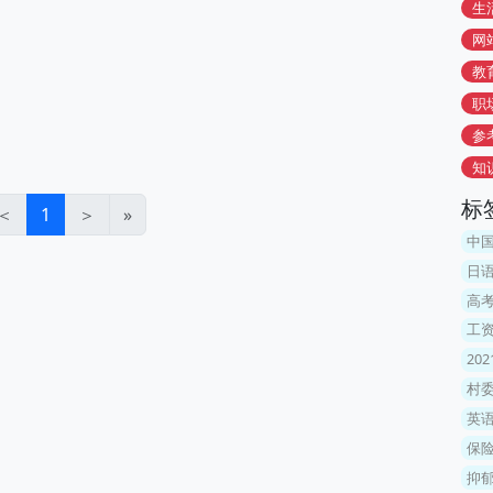
生
网
教
职
参
知
标
＜
1
＞
»
中
日
高
工资
202
村委
英
保
抑