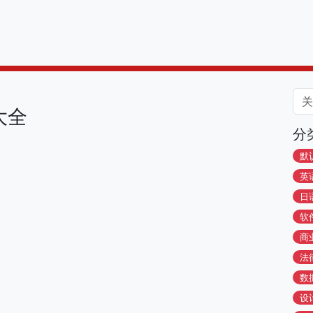
大全
分
默
英
日
软
商
法
数
设