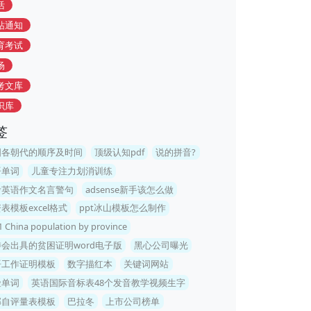
活
站通知
育考试
场
考文库
识库
签
国各朝代的顺序及时间
顶级认知pdf
说的拼音?
语单词
儿童专注力划消训练
考英语作文名言警句
adsense新手该怎么做
表模板excel格式
ppt冰山模板怎么制作
1 China population by province
会出具的贫困证明word电子版
黑心公司曝光
语工作证明模板
数字描红本
关键词网站
险单词
英语国际音标表48个发音教学视频生字
郁自评量表模板
巴拉冬
上市公司榜单