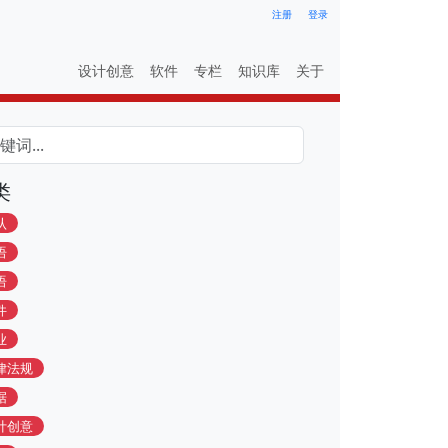
注册
登录
设计创意
软件
专栏
知识库
关于
类
认
语
语
件
业
律法规
据
计创意