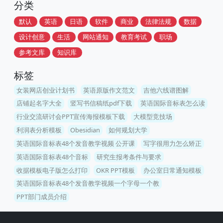
分类
默认
英语
日语
软件
商业
法律法规
数据
设计创意
生活
网站通知
教育考试
职场
参考文库
知识库
标签
女装网店创业计划书
英语原版作文范文
吉他六线谱图解
店铺起名字大全
竖写书信稿纸pdf下载
英语国际音标表怎么读
行业交流研讨会PPT宣传海报模板下载
大模型竞技场
利润表分析模板
Obesidian
如何规划大学
英语国际音标表48个发音教学视频 公开课
写字很用力怎么矫正
英语国际音标表48个音标
研究生报考条件与要求
收据模板电子版怎么打印
OKR PPT模板
办公室日常通知模板
英语国际音标表48个发音教学视频一个字母一个教
PPT部门成员介绍