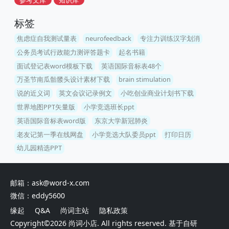
标签
焦虑症自我测试量表
neurofeedback
专注力训练汉字划消
公务员考试行政能力测评答题卡
起名书籍
面试登记表word模板下载
英语国际音标表48个
万圣节南瓜骷髅头设计素材下载
brain stimulation
说的近义词
英文会议记录例文
小吃创业商业计划书下载
世界地图PPT矢量版
小学竞选班长ppt
英语国际音标表word版
东京大学新冠肺炎
老友记第一季在线网盘
小学竞选大队委员ppt
打印日历
幼儿园精选PPT
邮箱：ask@word-x.com
微信：eddy5600
缘起
Q&A
尚词主站
隐私政策
Copyright©2026
尚词小店
. All rights reserved. 基于自研