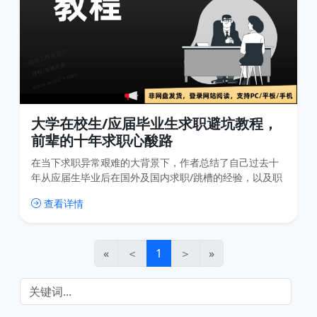
大学在校生/应届毕业生求职避坑教程，
前辈的十年求职心酸路
在当下求职异常艰难的大背景下，作者总结了自己过去十
年从应届生毕业后在国外及国内求职/跳槽的经验，以及职
业生涯规划和求职面试的技巧，并自述了在求职路上遇到
查看详情
的恶心公司、不负责的HR 、没意义的面试、参差不齐的猎
头、招聘App的套路等经历。
«
＜
1
＞
»