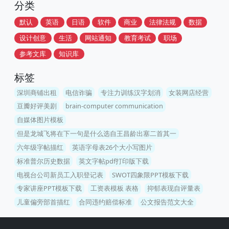
分类
默认
英语
日语
软件
商业
法律法规
数据
设计创意
生活
网站通知
教育考试
职场
参考文库
知识库
标签
深圳商铺出租
电信诈骗
专注力训练汉字划消
女装网店经营
豆瓣好评美剧
brain-computer communication
自媒体图片模板
但是龙城飞将在下一句是什么选自王昌龄出塞二首其一
六年级字帖描红
英语字母表26个大小写图片
标准普尔历史数据
英文字帖pdf打印版下载
电视台公司新员工入职登记表
SWOT四象限PPT模板下载
专家讲座PPT模板下载
工资表模板 表格
抑郁表现自评量表
儿童偏旁部首描红
合同违约赔偿标准
公文报告范文大全