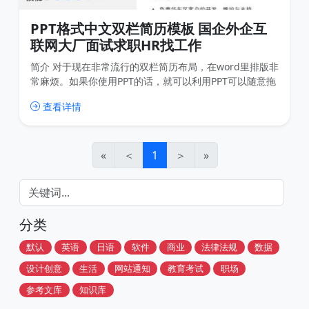
PPT格式中文双栏简历模板 国企外企互
联网大厂面试求职HR找工作
简介 对于现在非常流行的双栏简历布局，在word里排版非
常麻烦。如果你使用PPT的话，就可以利用PPT可以随意拖
拽布局的优势，想怎么排就怎么排。 而且保存成PDF发送
查看详情
给HR或者面试公司，不会有任何问题。 这套模板有4个，
虽然少，但是覆盖了主流的4种双栏剪力布局，大家可以很
方便的套用。 截图 中文求职简历ppt模板1 中文求职简历
ppt模板02 中文求职简历ppt
«
＜
1
＞
»
分类
默认
英语
日语
软件
商业
法律法规
数据
设计创意
生活
网站通知
教育考试
职场
参考文库
知识库