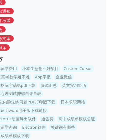
活
站通知
育考试
场
考文库
识库
签
本留学费用
小本生意创业好项目
Custom Cursor
20高考数学难不难
App举报
企业微信
格练字稿纸pdf下载
资源汇总
英文实习经历
业心理测试抑郁自评量表
0以内除法练习题PDF打印版下载
日本求职网站
证明word电子版下载链接
Lottie动画导出软件
通告费
高中成绩单模板公证
本留学咨询
Electron软件
关键词有哪些
中成绩单模板下载