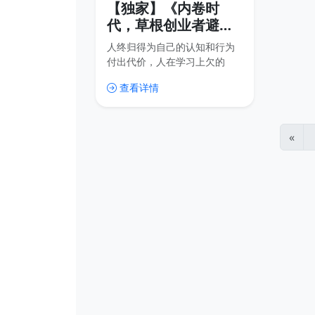
【独家】《内卷时
代，草根创业者避坑
指南》一位草根创业
人终归得为自己的认知和行为
者的十年经验总结
付出代价，人在学习上欠的
债，最终都会在实践中有报
查看详情
应。什么水平的认知，就会有
什么样的结果。
«