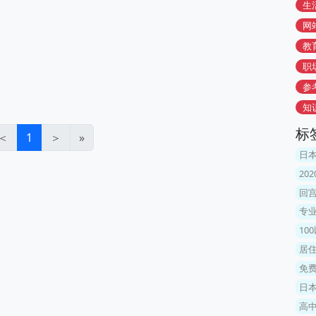
生
网
教
职
参
知
标
＜
1
＞
»
日
20
回宫
专
10
居住
免费
日
高