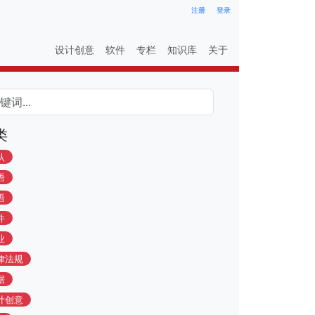
注册
登录
设计创意
软件
专栏
知识库
关于
类
认
语
语
件
业
律法规
据
计创意