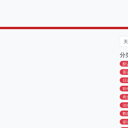
分
默
英
日
软
商
法
数
设