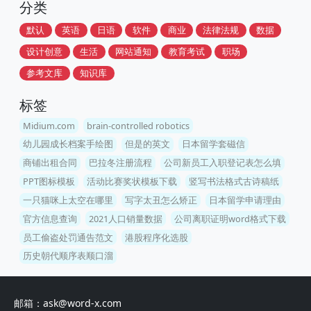
分类
默认
英语
日语
软件
商业
法律法规
数据
设计创意
生活
网站通知
教育考试
职场
参考文库
知识库
标签
Midium.com
brain-controlled robotics
幼儿园成长档案手绘图
但是的英文
日本留学套磁信
商铺出租合同
巴拉冬注册流程
公司新员工入职登记表怎么填
PPT图标模板
活动比赛奖状模板下载
竖写书法格式古诗稿纸
一只猫咪上太空在哪里
写字太丑怎么矫正
日本留学申请理由
官方信息查询
2021人口销量数据
公司离职证明word格式下载
员工偷盗处罚通告范文
港股程序化选股
历史朝代顺序表顺口溜
邮箱：ask@word-x.com