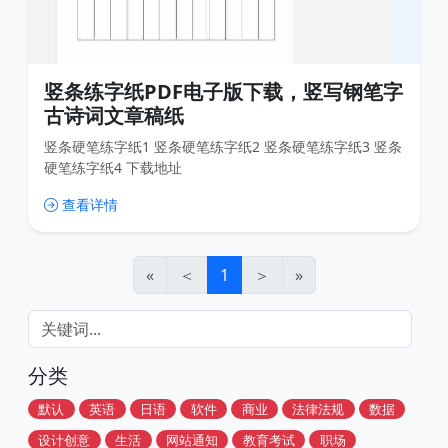
竖条练字纸PDF电子版下载，竖写钢笔字
古诗词文章稿纸
竖条硬笔练字纸1 竖条硬笔练字纸2 竖条硬笔练字纸3 竖条
硬笔练字纸4 下载地址
查看详情
«
＜
1
＞
»
分类
默认
英语
日语
软件
商业
法律法规
数据
设计创意
生活
网站通知
教育考试
职场