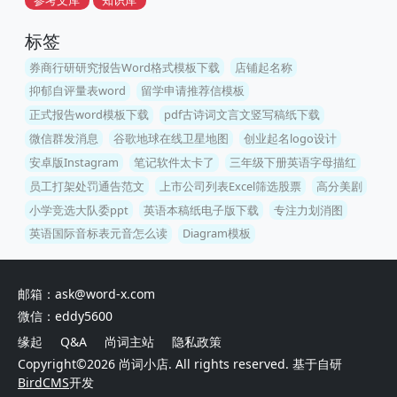
参考文库
知识库
标签
券商行研研究报告Word格式模板下载
店铺起名称
抑郁自评量表word
留学申请推荐信模板
正式报告word模板下载
pdf古诗词文言文竖写稿纸下载
微信群发消息
谷歌地球在线卫星地图
创业起名logo设计
安卓版Instagram
笔记软件太卡了
三年级下册英语字母描红
员工打架处罚通告范文
上市公司列表Excel筛选股票
高分美剧
小学竞选大队委ppt
英语本稿纸电子版下载
专注力划消图
英语国际音标表元音怎么读
Diagram模板
邮箱：ask@word-x.com
微信：eddy5600
缘起
Q&A
尚词主站
隐私政策
Copyright©2026
尚词小店
. All rights reserved. 基于自研
BirdCMS
开发