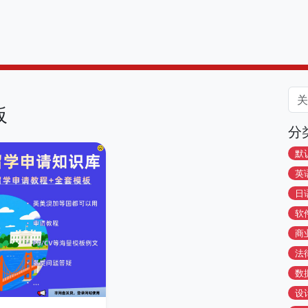
板
分
默
英
日
软
商
法
数
设