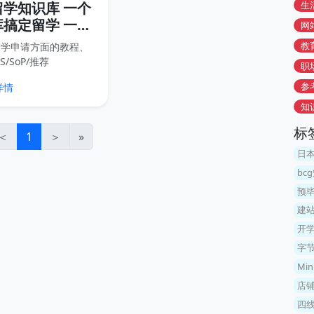
生
留学知识库 一个
搞定留学 一站
网
请教程+套磁
教
留学申请方面的教程、
S/推荐信等全套
S/SoP/推荐
职
+各种模板证明
verLetter/Transcript
参
详情
模板、在读/毕业等各
和资源放到这个知识库
知
样我们可以随时更新内
标
户也可以随时查找内
＜
1
＞
»
传统的网盘分享高效很
日
免去了很多不必要的下
bc
预
建
开
字
Mi
店
四