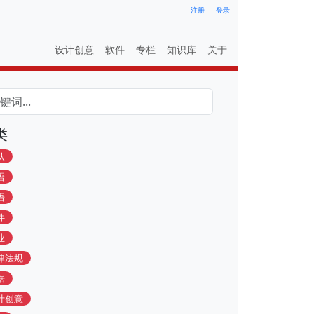
注册
登录
设计创意
软件
专栏
知识库
关于
类
认
语
语
件
业
律法规
据
计创意