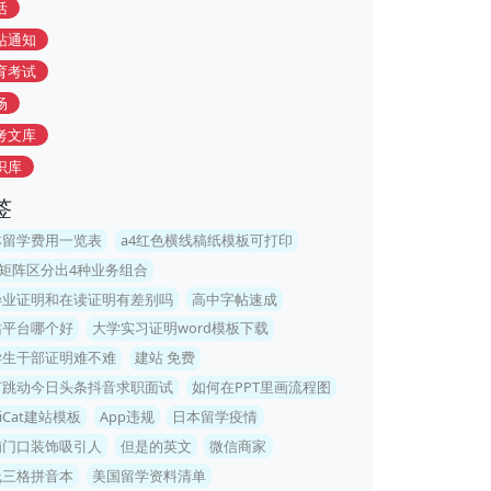
活
站通知
育考试
场
考文库
识库
签
本留学费用一览表
a4红色横线稿纸模板可打印
g矩阵区分出4种业务组合
毕业证明和在读证明有差别吗
高中字帖速成
站平台哪个好
大学实习证明word模板下载
学生干部证明难不难
建站 免费
节跳动今日头条抖音求职面试
如何在PPT里画流程图
niCat建站模板
App违规
日本留学疫情
铺门口装饰吸引人
但是的英文
微信商家
线三格拼音本
美国留学资料清单