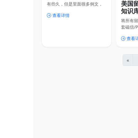
美国
有些久，但是里面很多例文，
知识库
思路和写法可以参考，这些东
查看详情
西什么时候都是不变的。
式申
将所有
信/P
套磁信/P
例文
信/CV/Co
查看
成绩单等
种证明
里，这
容，用
«
容，比
多，也
载