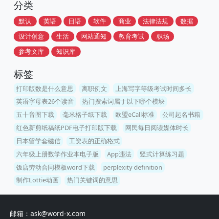
分类
默认
英语
日语
软件
商业
法律法规
数据
设计创意
生活
网站通知
教育考试
职场
参考文库
知识库
标签
打印版数是什么意思
离职例文
上海写字等级考试时间多长
英语字母表26个读音
热门搜索词属于以下哪个模块
五十音图下载
毫米格子纸下载
欧盟eCall标准
公司起名书籍
红色新剪纸稿纸PDF电子打印版下载
网民每日阅读媒体时长
日本留学套磁信
工资表的正确格式
六年级上册数学作业本电子版
App违法
竖式计算练习题
饭店劳动合同模板word下载
perplexity definition
制作Lottie动画
热门关键词的意思
邮箱：ask@word-x.com