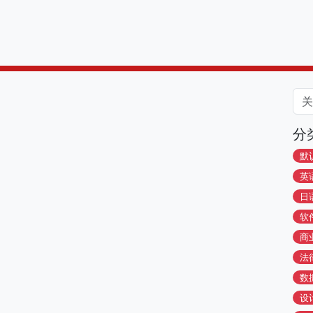
分
默
英
日
软
商
法
数
设