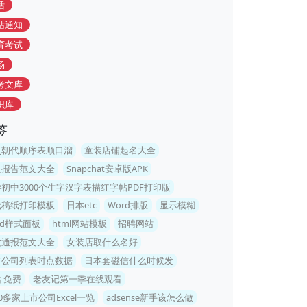
活
站通知
育考试
场
考文库
识库
签
史朝代顺序表顺口溜
童装店铺起名大全
文报告范文大全
Snapchat安卓版APK
初中3000个生字汉字表描红字帖PDF打印版
线稿纸打印模板
日本etc
Word排版
显示模糊
rd样式面板
html网站模板
招聘网站
文通报范文大全
女装店取什么名好
市公司列表时点数据
日本套磁信什么时候发
 免费
老友记第一季在线观看
00多家上市公司Excel一览
adsense新手该怎么做