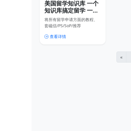
美国留学知识库 一个
知识库搞定留学 一站
式申请教程+套磁
将所有留学申请方面的教程、
信/PS/推荐信等全套
套磁信/PS/SoP/推荐
例文+各种模板证明
信/CV/CoverLetter/Transcript
查看详情
成绩单等模板、在读/毕业等各
种证明和资源放到这个知识库
里，这样我们可以随时更新内
容，用户也可以随时查找内
«
容，比传统的网盘分享高效很
多，也免去了很多不必要的下
载