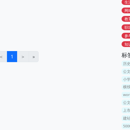
生
网
教
职
参
知
标
＜
1
＞
»
历
公
小学
横
wo
公
上
建站
50