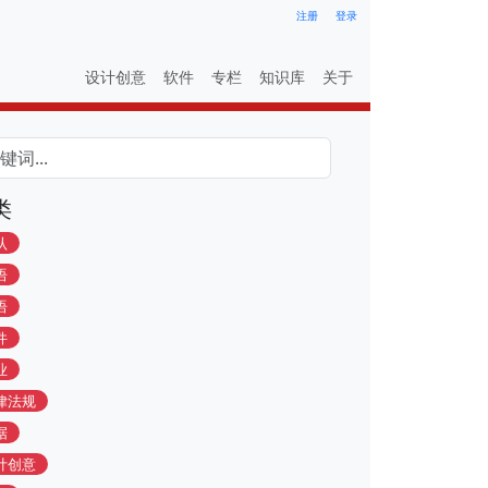
注册
登录
设计创意
软件
专栏
知识库
关于
类
认
语
语
件
业
律法规
据
计创意