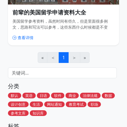
前辈的美国留学申请资料大全
美国留学参考资料，虽然时间有些久，但是里面很多例
文，思路和写法可以参考，这些东西什么时候都是不变
的。
查看详情
«
＜
1
＞
»
分类
默认
英语
日语
软件
商业
法律法规
数据
设计创意
生活
网站通知
教育考试
职场
参考文库
知识库
标签