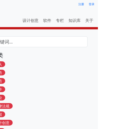
注册
登录
设计创意
软件
专栏
知识库
关于
类
认
语
语
件
业
律法规
据
计创意