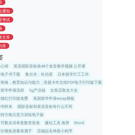
活
站通知
育考试
场
考文库
识库
签
业心得
英语国际音标表48个发音教学视频 公开课
质电子书下载
鲁尔夫．杜伯里
日本留学打工工作
师资格，教育知识与能力，答题卡作文纸PDF电子打印版下载
本留学申请流程
5g产业链
女装店取名大全
字描红打印版免费
美国留学申请essay模板
同书样本
国际音标和英语音标有什么不同
尔特方格注意力训练电子版
语可数名词单复数变形表
建站工具 推荐
Word
密尔顿焦虑量表属于
店铺起名神器小程序