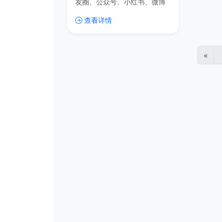
友圈、公众号、小红书、微博
等平台发布图片格式的文章，
查看详情
但是在PS里设计图文很麻烦，
各个在线图文编辑平台又得充
会员，如果可以用PPT来写图文
的话，岂不是很方便？ 针对这
«
个场景，尚词工作室设计了一
套模板，主要面向朋友圈、公
众号、小红书、微博等平台发
图片格式文章、长图文。模板
的默认尺寸适合常见手机屏幕
宽度，长度大家可以自己调
节。至于PPT里如何保存为图
片，其实就是“文件”→