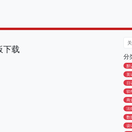
板下载
分
默
英
日
软
商
法
数
设