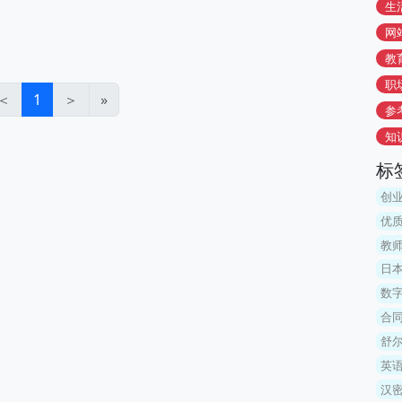
生
网
教
职
＜
1
＞
»
参
知
标
创
优
教
日
数
合
舒
英
汉