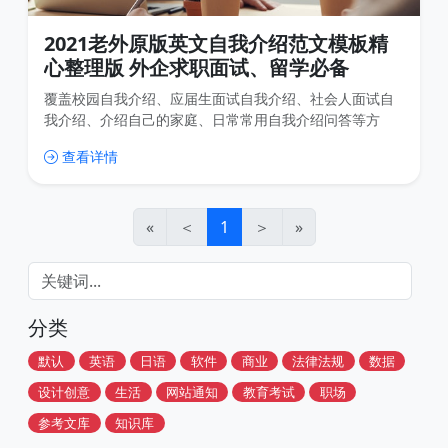
2021老外原版英文自我介绍范文模板精
心整理版 外企求职面试、留学必备
覆盖校园自我介绍、应届生面试自我介绍、社会人面试自
我介绍、介绍自己的家庭、日常常用自我介绍问答等方
面，绝对值得大家收藏、打印学习！
查看详情
«
＜
1
＞
»
分类
默认
英语
日语
软件
商业
法律法规
数据
设计创意
生活
网站通知
教育考试
职场
参考文库
知识库