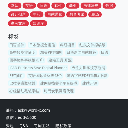
默认
英语
日语
软件
商业
法律法规
数据
设计创意
生活
网站通知
教育考试
职场
参考文库
知识库
标签
日语邮件
日本教授套磁信
科研项目
红头文件拟稿纸
高中预毕业证明
精美PPT插图
日语新闻网站推荐
日语
回字格练字模板 打印
建站工具 开源
iPAD Business Stye Digital Planner
专注力训练汉字划消
PPT插件
英语国际音标表48个
韩语字帖PDF打印版下载
巴拉冬赚取收益
建网站找哪个平台好呢
建站开源
心经描红毛笔字帖
时尚女装网店代理
邮箱：ask@word-x.com
微信：eddy5600
缘起
Q&A
尚词主站
隐私政策