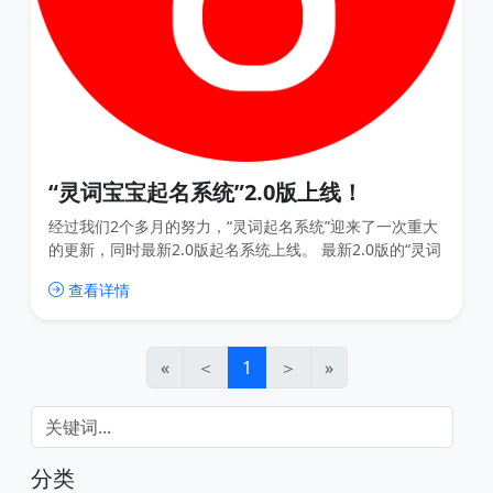
“灵词宝宝起名系统”2.0版上线！
经过我们2个多月的努力，“灵词起名系统”迎来了一次重大
的更新，同时最新2.0版起名系统上线。 最新2.0版的“灵词
起名系统”将不再依赖于尚词官网，而是以子域名的形式独
查看详情
立存在，这有利于我们不断更新系统功能，优化用户体
验。新版系统的访问网址将通过邮件等形式通知老用户，
老用户过去所有的账户权益保持不变。 灵词起名系统2.0版
灵词起名系统2.0版 (1)
«
＜
1
＞
»
分类